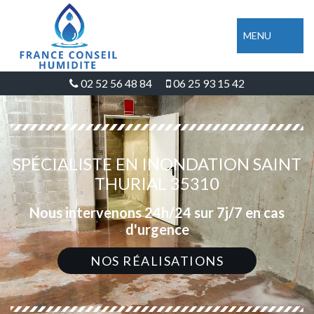
MENU
02 52 56 48 84
06 25 93 15 42
SPÉCIALISTE EN INONDATION SAINT
THURIAL 35310
Nous intervenons 24h/24 sur 7j/7 en cas
d'urgence
NOS RÉALISATIONS