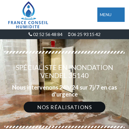
MENU
02 52 56 48 84
06 25 93 15 42
SPÉCIALISTE EN INONDATION
VENDEL 35140
Nous intervenons 24h/24 sur 7j/7 en cas
d'urgence
NOS RÉALISATIONS