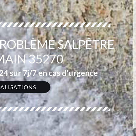
 PROBLÈME SALPÊTRE
AIN 35270
4 sur 7j/7 en cas d'urgence
ÉALISATIONS