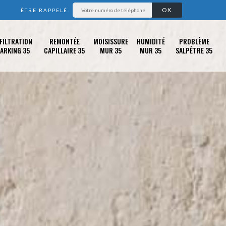
ÊTRE RAPPELÉ
FILTRATION
REMONTÉE
MOISISSURE
HUMIDITÉ
PROBLÈME
ARKING 35
CAPILLAIRE 35
MUR 35
MUR 35
SALPÊTRE 35