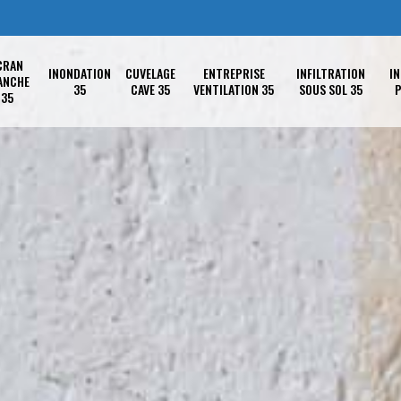
CRAN
INONDATION
CUVELAGE
ENTREPRISE
INFILTRATION
IN
ANCHE
35
CAVE 35
VENTILATION 35
SOUS SOL 35
P
35