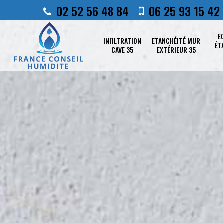
02 52 56 48 84
06 25 93 15 42
E
INFILTRATION
ETANCHÉITÉ MUR
ÉT
CAVE 35
EXTÉRIEUR 35