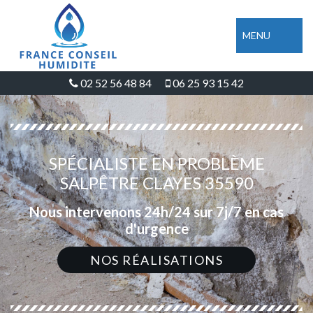
MENU
02 52 56 48 84
06 25 93 15 42
SPÉCIALISTE EN PROBLÈME
SALPÊTRE CLAYES 35590
Nous intervenons 24h/24 sur 7j/7 en cas
d'urgence
NOS RÉALISATIONS