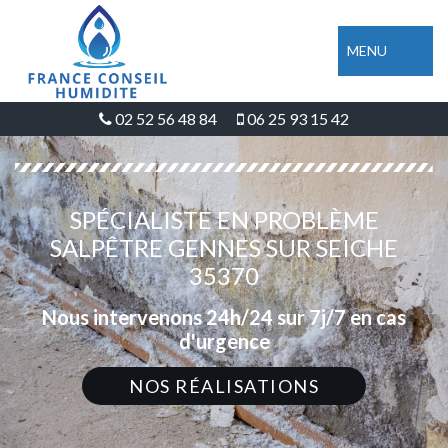
MENU
02 52 56 48 84
06 25 93 15 42
SPÉCIALISTE EN PROBLÈME
SALPÊTRE GENNES SUR SEICHE
35370
Nous intervenons 24h/24 sur 7j/7 en cas
d'urgence
NOS RÉALISATIONS