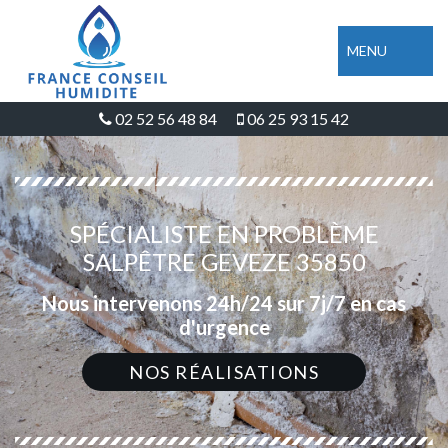
MENU
02 52 56 48 84
06 25 93 15 42
SPÉCIALISTE EN PROBLÈME
SALPÊTRE GEVEZE 35850
Nous intervenons 24h/24 sur 7j/7 en cas
d'urgence
NOS RÉALISATIONS