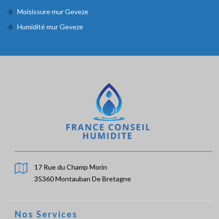
Moisissure mur Geveze
Humidité mur Geveze
17 Rue du Champ Morin
35360 Montauban De Bretagne
Nos Services