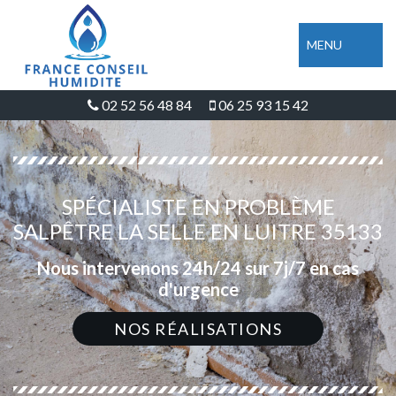
MENU
02 52 56 48 84
06 25 93 15 42
SPÉCIALISTE EN PROBLÈME
SALPÊTRE LA SELLE EN LUITRE 35133
Nous intervenons 24h/24 sur 7j/7 en cas
d'urgence
NOS RÉALISATIONS