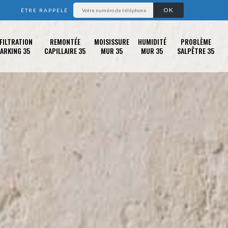
ÊTRE RAPPELÉ
FILTRATION
REMONTÉE
MOISISSURE
HUMIDITÉ
PROBLÈME
ARKING 35
CAPILLAIRE 35
MUR 35
MUR 35
SALPÊTRE 35