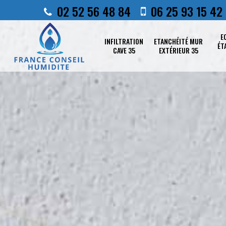
02 52 56 48 84
06 25 93 15 42
E
INFILTRATION
ETANCHÉITÉ MUR
ÉT
CAVE 35
EXTÉRIEUR 35