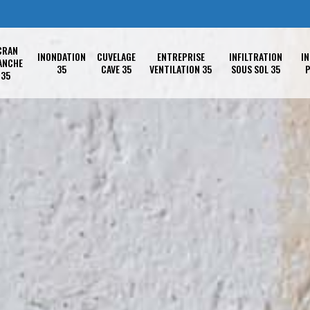
CRAN
INONDATION
CUVELAGE
ENTREPRISE
INFILTRATION
IN
ANCHE
35
CAVE 35
VENTILATION 35
SOUS SOL 35
P
35