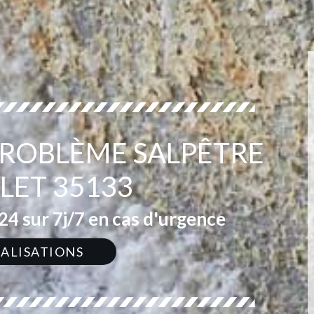
 PROBLÈME SALPÊTRE
LET 35133
4 sur 7j/7 en cas d'urgence
ÉALISATIONS