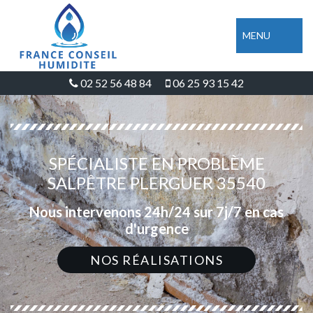
MENU
02 52 56 48 84
06 25 93 15 42
SPÉCIALISTE EN PROBLÈME
SALPÊTRE PLERGUER 35540
Nous intervenons 24h/24 sur 7j/7 en cas
d'urgence
NOS RÉALISATIONS