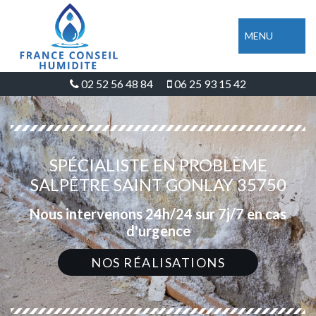
MENU
02 52 56 48 84
06 25 93 15 42
SPÉCIALISTE EN PROBLÈME
SALPÊTRE SAINT GONLAY 35750
Nous intervenons 24h/24 sur 7j/7 en cas
d'urgence
NOS RÉALISATIONS