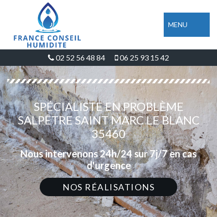
MENU
02 52 56 48 84
06 25 93 15 42
SPÉCIALISTE EN PROBLÈME
SALPÊTRE SAINT MARC LE BLANC
35460
Nous intervenons 24h/24 sur 7j/7 en cas
d'urgence
NOS RÉALISATIONS