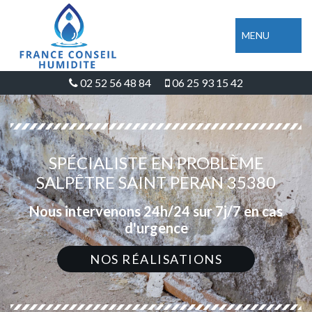
MENU
02 52 56 48 84
06 25 93 15 42
SPÉCIALISTE EN PROBLÈME
SALPÊTRE SAINT PERAN 35380
Nous intervenons 24h/24 sur 7j/7 en cas
d'urgence
NOS RÉALISATIONS