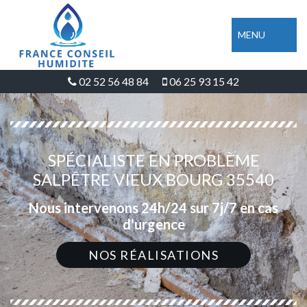
MENU
02 52 56 48 84
06 25 93 15 42
SPÉCIALISTE EN PROBLÈME
SALPÊTRE VIEUX BOURG 35540
Nous intervenons 24h/24 sur 7j/7 en cas
d'urgence
NOS RÉALISATIONS