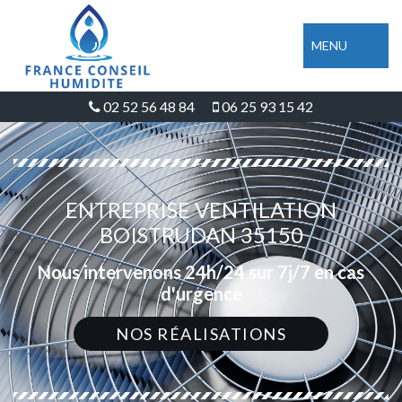
MENU
02 52 56 48 84
06 25 93 15 42
ENTREPRISE VENTILATION
BOISTRUDAN 35150
Nous intervenons 24h/24 sur 7j/7 en cas
d'urgence
NOS RÉALISATIONS