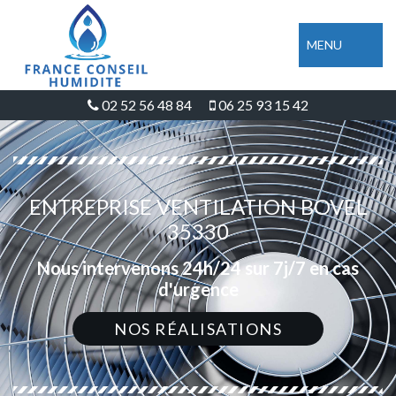
MENU
02 52 56 48 84
06 25 93 15 42
ENTREPRISE VENTILATION BOVEL
35330
Nous intervenons 24h/24 sur 7j/7 en cas
d'urgence
NOS RÉALISATIONS