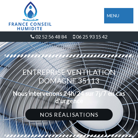
MENU
02 52 56 48 84
06 25 93 15 42
ENTREPRISE VENTILATION
DOMAGNE 35113
Nous intervenons 24h/24 sur 7j/7 en cas
d'urgence
NOS RÉALISATIONS