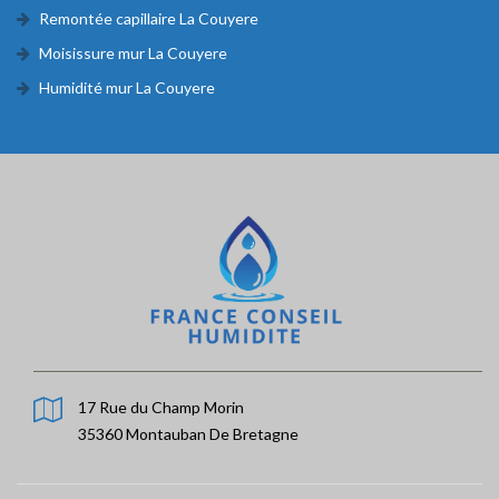
Remontée capillaire La Couyere
Moisissure mur La Couyere
Humidité mur La Couyere
17 Rue du Champ Morin
35360 Montauban De Bretagne