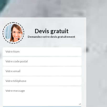
Devis gratuit
Demandez votre devis gratuitement