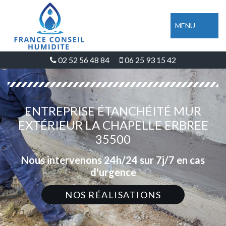
MENU
02 52 56 48 84
06 25 93 15 42
ENTREPRISE ÉTANCHÉITÉ MUR
EXTÉRIEUR LA CHAPELLE ERBREE
35500
Nous intervenons 24h/24 sur 7j/7 en cas
d'urgence
NOS RÉALISATIONS