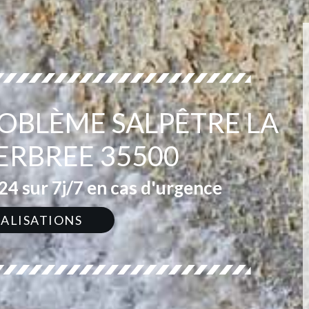
ROBLÈME SALPÊTRE LA
ERBREE 35500
4 sur 7j/7 en cas d'urgence
ÉALISATIONS