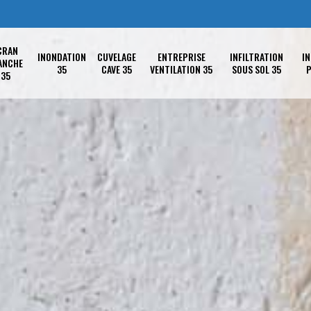
CRAN
INONDATION
CUVELAGE
ENTREPRISE
INFILTRATION
IN
ANCHE
35
CAVE 35
VENTILATION 35
SOUS SOL 35
P
35