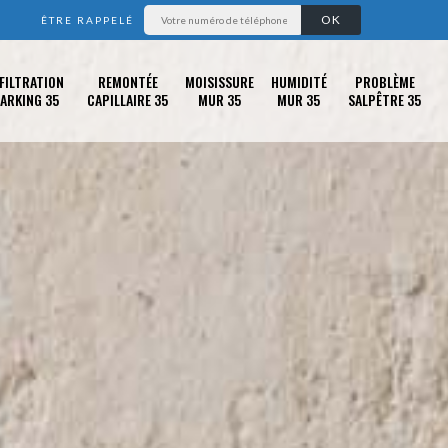
ÊTRE RAPPELÉ
FILTRATION
REMONTÉE
MOISISSURE
HUMIDITÉ
PROBLÈME
ARKING 35
CAPILLAIRE 35
MUR 35
MUR 35
SALPÊTRE 35