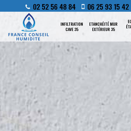
02 52 56 48 84
06 25 93 15 42
E
INFILTRATION
ETANCHÉITÉ MUR
ÉT
CAVE 35
EXTÉRIEUR 35