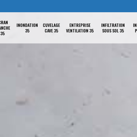
CRAN
INONDATION
CUVELAGE
ENTREPRISE
INFILTRATION
IN
ANCHE
35
CAVE 35
VENTILATION 35
SOUS SOL 35
P
35