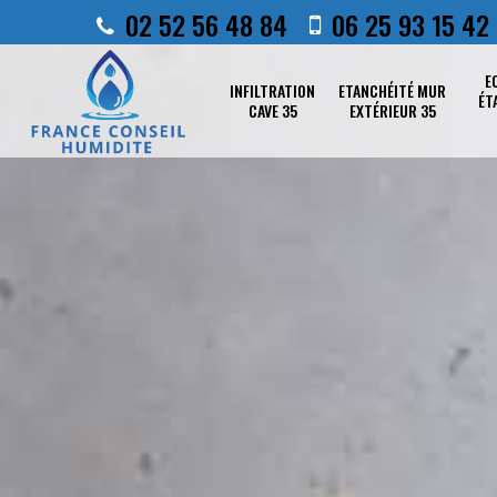
02 52 56 48 84
06 25 93 15 42
E
INFILTRATION
ETANCHÉITÉ MUR
ÉT
CAVE 35
EXTÉRIEUR 35