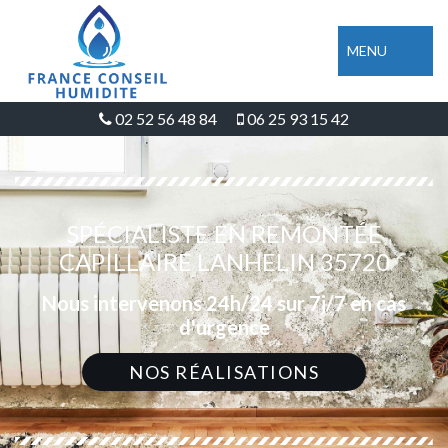
MENU
02 52 56 48 84
06 25 93 15 42
SPÉCIALISTE EN REMONTÉE
CAPILLAIRE LANHELIN 35720
Nous intervenons 24h/24 sur 7j/7 en cas
d'urgence
NOS RÉALISATIONS