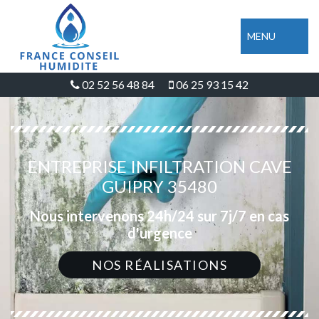
MENU
02 52 56 48 84
06 25 93 15 42
ENTREPRISE INFILTRATION CAVE
GUIPRY 35480
Nous intervenons 24h/24 sur 7j/7 en cas
d'urgence
NOS RÉALISATIONS