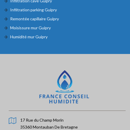
Infiltration cave Guipry
Infiltration parking Guipry
Remontée capillaire Guipry
Moisissure mur Guipry
Humidité mur Guipry
17 Rue du Champ Morin
35360 Montauban De Bretagne