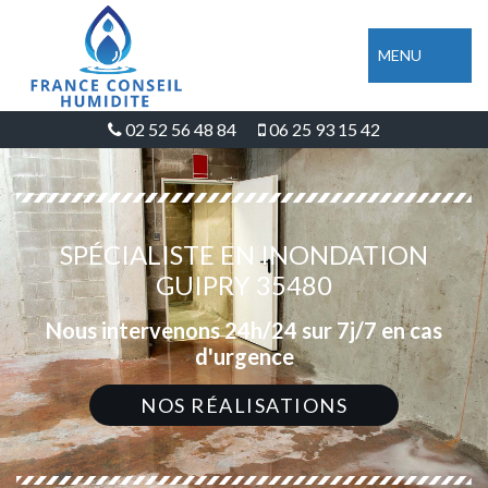
MENU
02 52 56 48 84
06 25 93 15 42
SPÉCIALISTE EN INONDATION
GUIPRY 35480
Nous intervenons 24h/24 sur 7j/7 en cas
d'urgence
NOS RÉALISATIONS