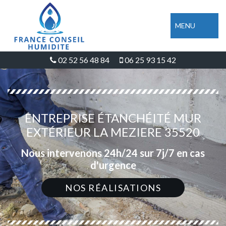
MENU
02 52 56 48 84
06 25 93 15 42
ENTREPRISE ÉTANCHÉITÉ MUR
EXTÉRIEUR LA MEZIERE 35520
Nous intervenons 24h/24 sur 7j/7 en cas
d'urgence
NOS RÉALISATIONS