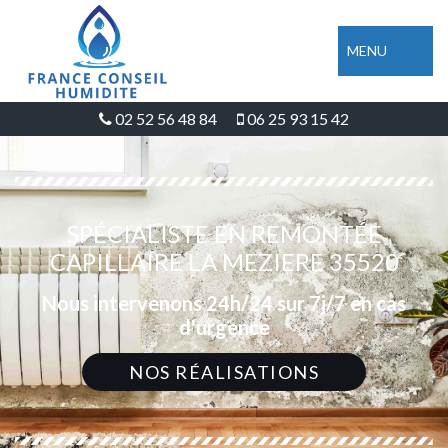
MENU
02 52 56 48 84
06 25 93 15 42
SPÉCIALISTE EN REMONTÉE
CAPILLAIRE LA MEZIERE 35520
Nous intervenons 24h/24 sur 7j/7 en cas
d'urgence
NOS RÉALISATIONS