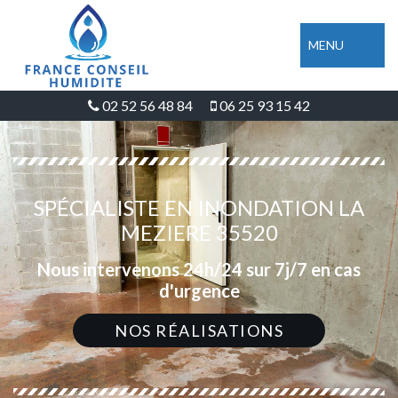
MENU
02 52 56 48 84
06 25 93 15 42
SPÉCIALISTE EN INONDATION LA
MEZIERE 35520
Nous intervenons 24h/24 sur 7j/7 en cas
d'urgence
NOS RÉALISATIONS